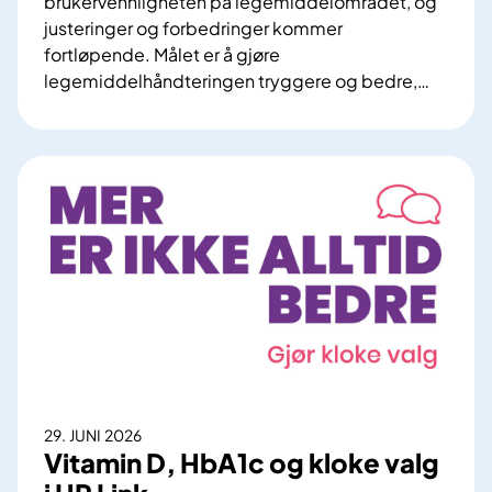
brukervennligheten på legemiddelområdet, og
i
justeringer og forbedringer kommer
r
fortløpende. Målet er å gjøre
s
legemiddelhåndteringen tryggere og bedre,
…
t
A
a
r
b
b
i
e
l
i
a
d
m
e
b
t
u
m
l
e
a
d
n
å
s
f
e
29. JUNI 2026
o
Vitamin D, HbA1c og kloke valg
f
r
l