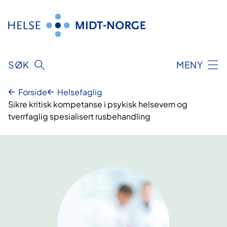
Hopp
til
innhold
SØK
MENY
Forside
Helsefaglig
Sikre kritisk kompetanse i psykisk helsevern og
tverrfaglig spesialisert rusbehandling