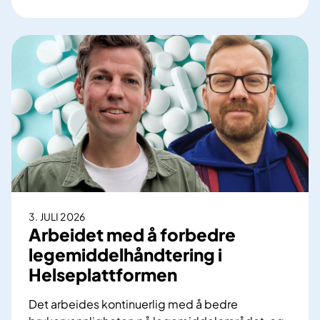
V
e
d
e
r
l
a
g
s
j
u
s
t
3. JULI 2026
e
Arbeidet med å forbedre
r
legemiddelhåndtering i
i
Helseplattformen
n
g
Det arbeides kontinuerlig med å bedre
g