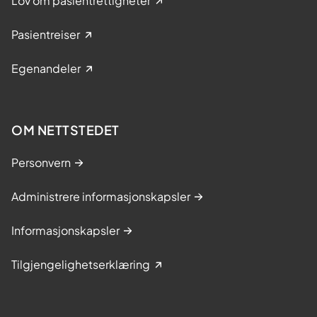
Lov om pasientrettigheter
o
r
Pasientreiser
m
e
Egenandeler
n
OM NETTSTEDET
Personvern
Administrere informasjonskapsler
Informasjonskapsler
Tilgjengelighetserklæring