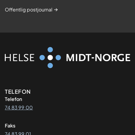
Offentlig postjournal
Kontaktinformasjon
TELEFON
Telefon
74 83 99 00
Faks
74 83 99 01