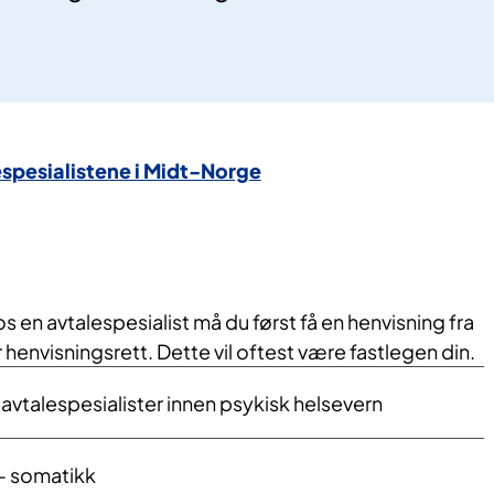
espesialistene i Midt-Norge
s en avtalespesialist må du først få en henvisning fra
henvisningsrett. Dette vil oftest være fastlegen din.
 avtalespesialister innen psykisk helsevern
- somatikk