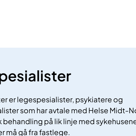
pesialister
er er legespesialister, psykiatere og
lister som har avtale med Helse Midt-N
sk behandling på lik linje med sykehusene
r må gå fra fastlege.