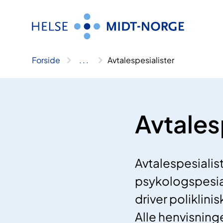
Hopp
til
innhold
Forside
..
.
Avtalespesialister
Avtales
Avtalespesialist
psykologspesia
driver poliklini
Alle henvisninge