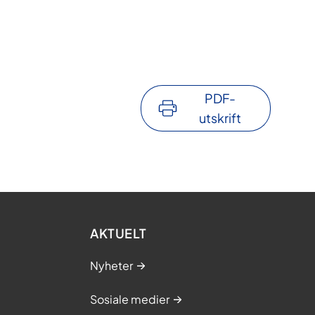
PDF-
utskrift
AKTUELT
Nyheter
Sosiale medier