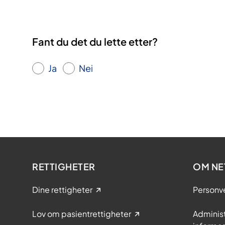
Fant du det du lette etter?
Ja
Nei
RETTIGHETER
OM NE
Dine rettigheter
Personv
Lov om pasientrettigheter
Adminis