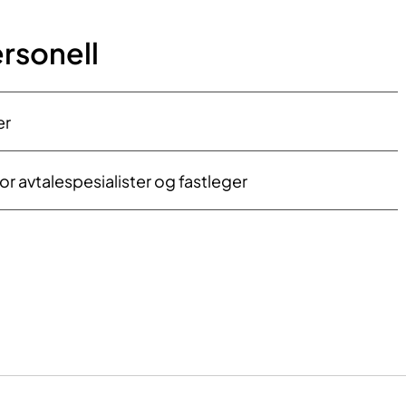
rsonell
er
or avtalespesialister og fastleger