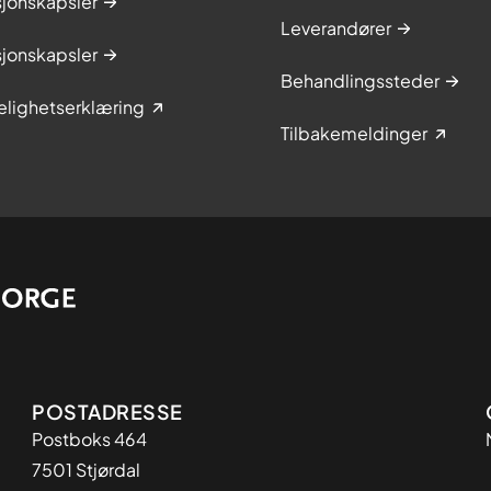
sjonskapsler
Leverandører
sjonskapsler
Behandlingssteder
elighetserklæring
Tilbakemeldinger
Adresse
POSTADRESSE
Postboks 464
7501 Stjørdal