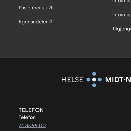
informa
Pasientreiser
Informa
Egenandeler
Tilgjeng
Kontaktinformasjon
TELEFON
Telefon
74 83 99 00