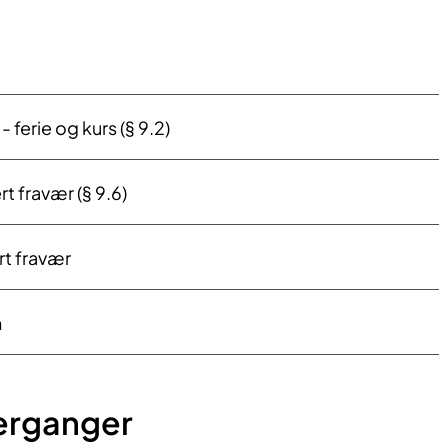
- ferie og kurs (§ 9.2)
t fravær (§ 9.6)
t fravær
n
erganger