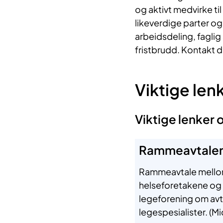
og aktivt medvirke ti
likeverdige parter og
arbeidsdeling, faglig
fristbrudd. Kontakt 
Viktige len
Viktige lenker 
Rammeavtale
Rammeavtale mellom
helseforetakene og
legeforening om avt
legespesialister. (M