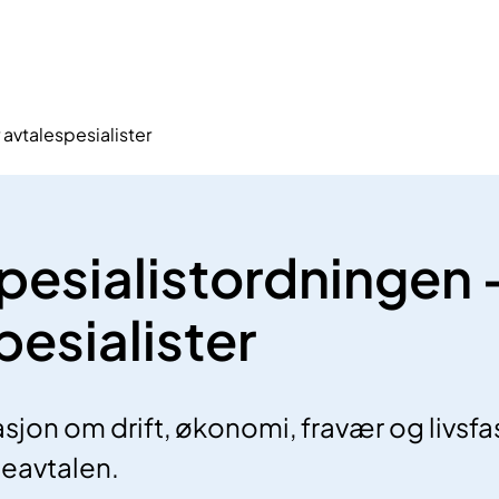
 avtalespesialister
pesialistordningen -
pesialister
asjon om drift, økonomi, fravær og livs
eavtalen.