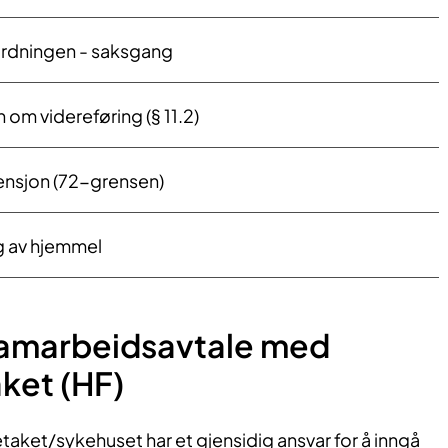
ordningen - saksgang
 om videreføring (§ 11.2)
ensjon (72-grensen)
 av hjemmel
samarbeidsavtale med
ket (HF)
aket/sykehuset har et gjensidig ansvar for å inngå