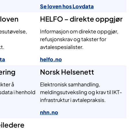
Se loven hos Lovdata
loven
HELFO – direkte oppgjør
rkesutøvelse,
Informasjon om direkte oppgjør,
refusjonskrav og takster for
t.
avtalespesialister.
ta
helfo.no
ering
Norsk Helsenett
ikter å
Elektronisk samhandling,
sdata i henhold
meldingsutveksling og krav til IKT-
infrastruktur i avtalepraksis.
nhn.no
eiledere