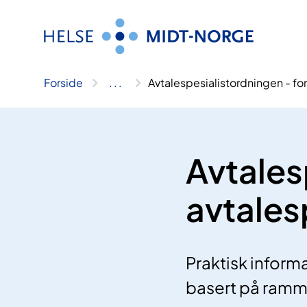
Hopp
til
innhold
Forside
..
.
Avtalespesialistordningen - for
Avtales
avtales
Praktisk inform
basert på ramm