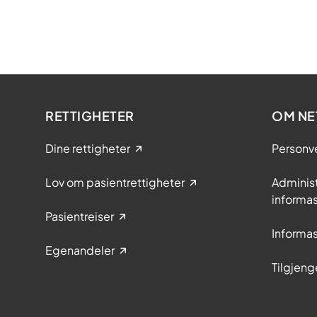
RETTIGHETER
OM NE
Dine rettigheter
Personv
Lov om pasientrettigheter
Adminis
informa
Pasientreiser
Informa
Egenandeler
Tilgjeng