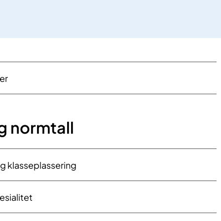
er
 normtall
og klasseplassering
esialitet