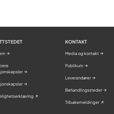
TTSTEDET
KONTAKT
ern
Media og kontakt
trere
Publikum
sjonskapsler
Leverandører
sjonskapsler
Behandlingssteder
elighetserklæring
Tilbakemeldinger