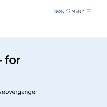
SØK
MENY
 for
faseoverganger