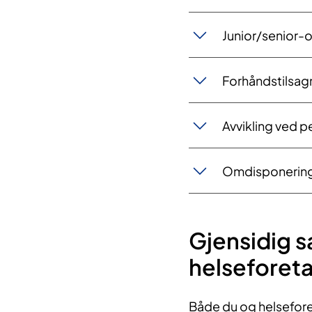
Junior/senior-
Forhåndstilsagn
Avvikling ved p
Omdisponering
Gjensidig 
helseforeta
Både du og helseforet