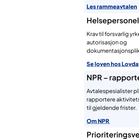
Les rammeavtalen
Helsepersonel
Krav til forsvarlig y
autorisasjon og
dokumentasjonsplik
Se loven hos Lovda
NPR – rapport
Avtalespesialister pl
rapportere aktivitet
til gjeldende frister.
Om NPR
Prioriteringsv