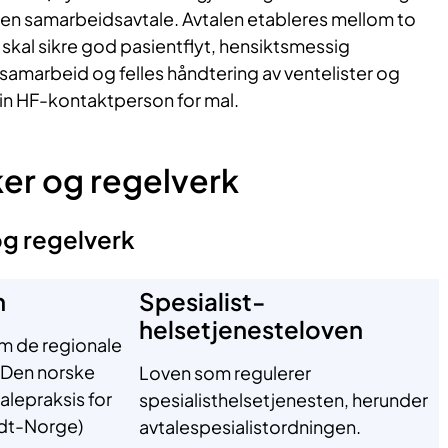
l en samarbeidsavtale. Avtalen etableres mellom to
 skal sikre god pasientflyt, hensiktsmessig
 samarbeid og felles håndtering av ventelister og
din HF-kontaktperson for mal.
ker og regelverk
og regelverk
n
Spesialist-
helsetjenesteloven
 de regionale
 Den norske
Loven som regulerer
alepraksis for
spesialisthelsetjenesten, herunder
idt-Norge)
avtalespesialistordningen.