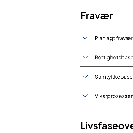
Fravær
Planlagt fravær 
Rettighetsbaser
Samtykkebaser
Vikarprosesse
Livsfaseov