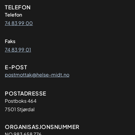
Kontaktinformasjon
TELEFON
Telefon
74 83 99 00
Faks
74 83 99 01
E-POST
postmottak@helse-midt.no
Adresse
POSTADRESSE
Postboks 464
7501 Stjørdal
Organisasjon
ORGANISASJONSNUMMER
NO 983 658 776