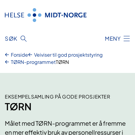
Hopp
til
innhold
SØK
MENY
Forside
Veiviser til god prosjektstyring
TØRN-programmet
TØRN
EKSEMPELSAMLING PÅ GODE PROSJEKTER
TØRN
Målet med TØRN-programmet er å fremme
en mer effektiv bruk av personellressurser i