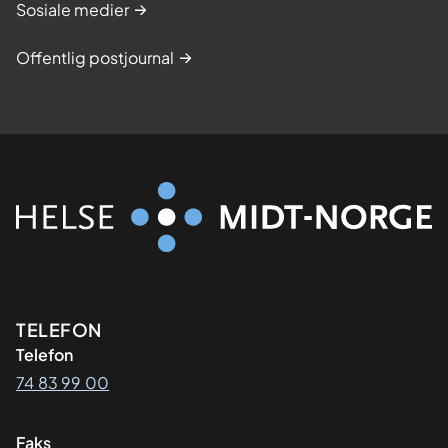
Sosiale medier
Offentlig postjournal
Kontaktinformasjon
TELEFON
Telefon
74 83 99 00
Faks