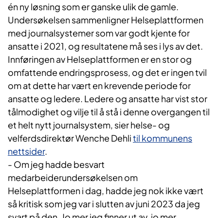
én ny løsning som er ganske ulik de gamle.
Undersøkelsen sammenligner Helseplattformen
med journalsystemer som var godt kjente for
ansatte i 2021, og resultatene må ses i lys av det.
Innføringen av Helseplattformen er en stor og
omfattende endringsprosess, og det er ingen tvil
om at dette har vært en krevende periode for
ansatte og ledere. Ledere og ansatte har vist stor
tålmodighet og vilje til å stå i denne overgangen til
et helt nytt journalsystem, sier helse- og
velferdsdirektør Wenche Dehli
til kommunens
nettsider
.
- Om jeg hadde besvart
medarbeiderundersøkelsen om
Helseplattformen i dag, hadde jeg nok ikke vært
så kritisk som jeg var i slutten av juni 2023 da jeg
svart på den. Jo mer jeg finner ut av, jo mer