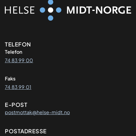
Kontaktinformasjon
TELEFON
Telefon
74 83 99 00
Faks
74 83 99 01
E-POST
postmottak@helse-midt.no
Adresse
POSTADRESSE