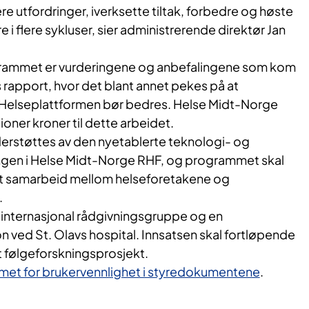
sere utfordringer, iverksette tiltak, forbedre og høste
e i flere sykluser, sier administrerende direktør Jan
rammet er vurderingene og anbefalingene som kom
s rapport, hvor det blant annet pekes på at
 Helseplattformen bør bedres. Helse Midt-Norge
lioner kroner til dette arbeidet.
rstøttes av den nyetablerte teknologi- og
ingen i Helse Midt-Norge RHF, og programmet skal
tt samarbeid mellom helseforetakene og
.
n internasjonal rådgivningsgruppe og en
 ved St. Olavs hospital. Innsatsen skal fortløpende
 følgeforskningsprosjekt.
et for brukervennlighet i styredokumentene
.