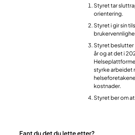
Styret tar sluttr
orientering.
Styret i gir sin t
brukervennlighe
Styret beslutter 
år og at det i 2
Helseplattformen 
styrke arbeidet 
helseforetakene
kostnader.
Styret ber om at 
Fant du det du lette etter?