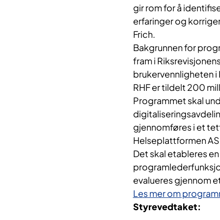
gir rom for å identifi
erfaringer og korriger
Frich.
Bakgrunnen for prog
fram i Riksrevisjonen
brukervennligheten i
RHF er tildelt 200 mil
Programmet skal unde
digitaliseringsavdel
gjennomføres i et te
Helseplattformen AS
Det skal etableres e
programlederfunksjon
evalueres gjennom et
Les mer om programm
Styrevedtaket: