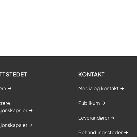
TTSTEDET
KONTAKT
ern
Media og kontakt
trere
Publikum
sjonskapsler
Leverandører
sjonskapsler
Behandlingssteder