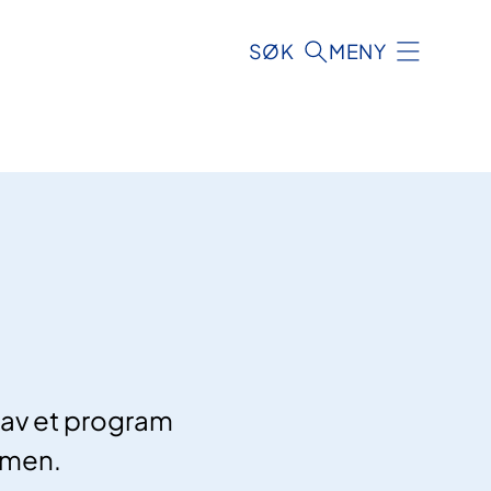
SØK
MENY
 av et program
rmen.