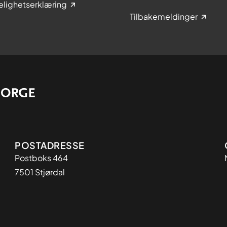
elighetserklæring
Tilbakemeldinger
Adresse
POSTADRESSE
Postboks 464
7501 Stjørdal