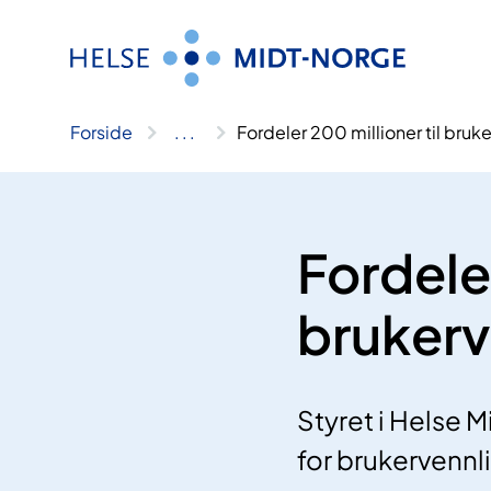
Hopp
til
innhold
Forside
..
.
Fordeler 200 millioner til bruke
Fordeler
brukerv
Styret i Helse 
for brukervennl