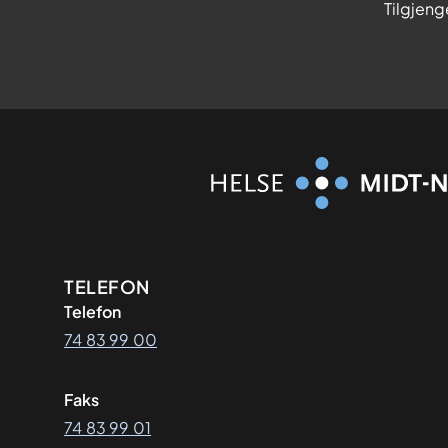
Tilgjeng
Kontaktinformasjon
TELEFON
Telefon
74 83 99 00
Faks
74 83 99 01