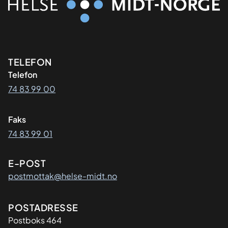
Kontaktinformasjon
TELEFON
Telefon
74 83 99 00
Faks
74 83 99 01
E-POST
postmottak@helse-midt.no
Adresse
POSTADRESSE
Postboks 464