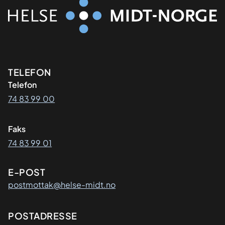
Kontaktinformasjon
TELEFON
Telefon
74 83 99 00
Faks
74 83 99 01
E-POST
postmottak@helse-midt.no
Adresse
POSTADRESSE