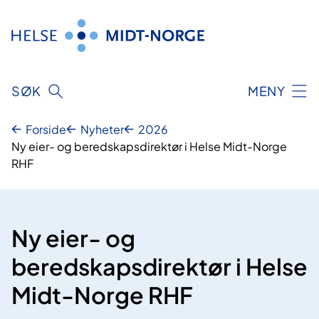
Hopp
til
innhold
SØK
MENY
Forside
Nyheter
2026
Ny eier- og beredskapsdirektør i Helse Midt-Norge
RHF
Ny eier- og
beredskapsdirektør i Helse
Midt-Norge RHF