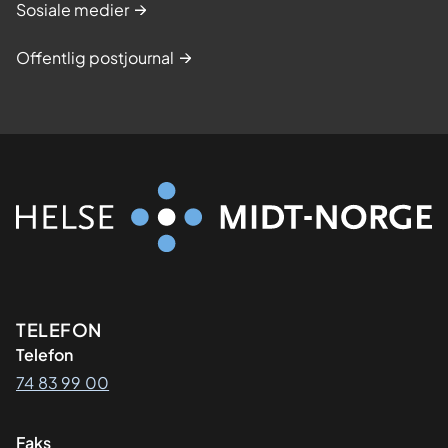
Sosiale medier
Offentlig postjournal
Kontaktinformasjon
TELEFON
Telefon
74 83 99 00
Faks