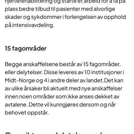
hjerterehabilitering og starte et arbeid for å få på
plass bedre tilbud til pasient
er med
alvorlige
skader og sykdommer i forlengelsen av opphold
på intensivavdeling.
15 fagområder
Begge a
nskaffelse
n
e
består av
15 fagområder
,
eller delytelser.
Disse leveres av
10
institusjoner
i
Midt
-
Norge og
4
i andre
deler av landet
.
Det kan
av ulike årsaker bli
aktuelt med nye anskaffelser
innen noen områder som ikke anses dekket av
avtalene.
Dette
vil kunngjøres
dersom og
når
behovet oppstår.