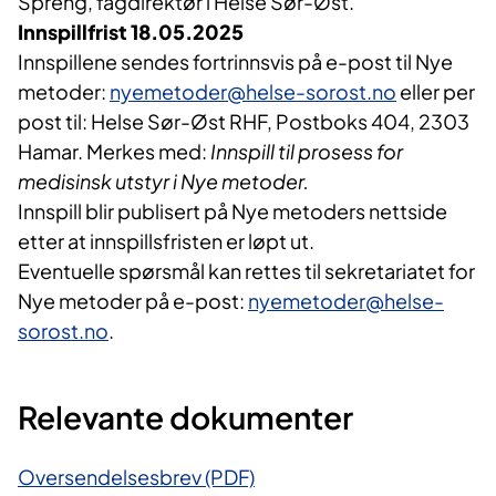
Spreng, fagdirektør i Helse Sør-Øst.
Innspillfrist 18.05.2025
Innspillene sendes fortrinnsvis på e-post til Nye
metoder:
nyemetoder@helse-sorost.no
eller per
post til: Helse Sør-Øst RHF, Postboks 404, 2303
Hamar. Merkes med:
Innspill til prosess for
medisinsk utstyr i Nye metoder.
Innspill blir publisert på Nye metoders nettside
etter at innspillsfristen er løpt ut.
Eventuelle spørsmål kan rettes til sekretariatet for
Nye metoder på e-post:
nyemetoder@helse-
sorost.no
.
Relevante dokumenter
Oversendelsesbrev (PDF)