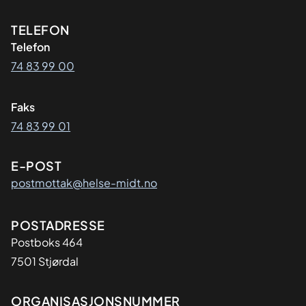
Kontaktinformasjon
TELEFON
Telefon
74 83 99 00
Faks
74 83 99 01
E-POST
postmottak@helse-midt.no
Adresse
POSTADRESSE
Postboks 464
7501 Stjørdal
Organisasjon
ORGANISASJONSNUMMER