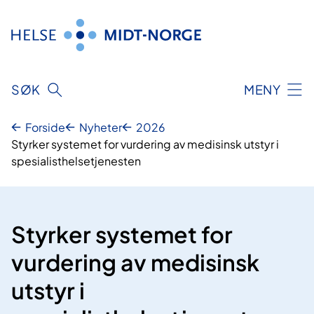
Hopp
til
innhold
SØK
MENY
Forside
Nyheter
2026
Styrker systemet for vurdering av medisinsk utstyr i
spesialisthelsetjenesten
Styrker systemet for
vurdering av medisinsk
utstyr i