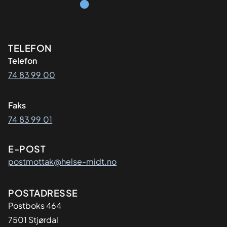
Kontaktinformasjon
TELEFON
Telefon
74 83 99 00
Faks
74 83 99 01
E-POST
postmottak@helse-midt.no
Adresse
POSTADRESSE
Postboks 464
7501 Stjørdal