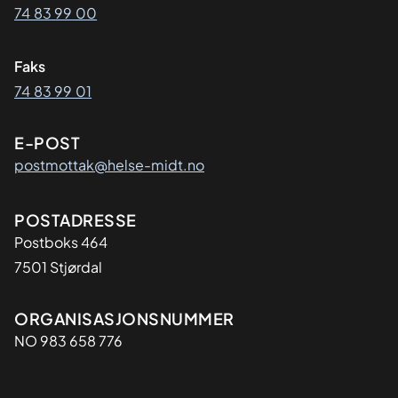
74 83 99 00
Faks
74 83 99 01
E-POST
postmottak@helse-midt.no
Adresse
POSTADRESSE
Postboks 464
7501 Stjørdal
Organisasjon
ORGANISASJONSNUMMER
NO 983 658 776