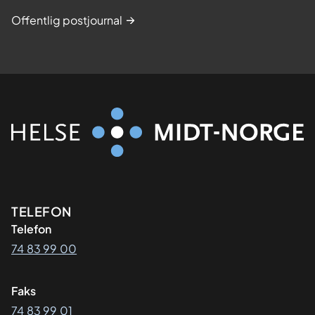
Offentlig postjournal
Kontaktinformasjon
TELEFON
Telefon
74 83 99 00
Faks
74 83 99 01