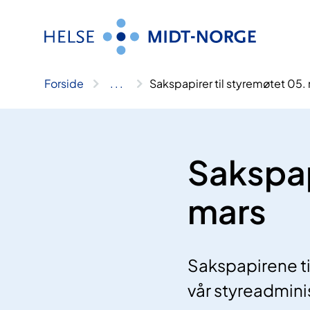
Hopp
til
innhold
Forside
..
.
Sakspapirer til styremøtet 05.
Sakspap
mars
Sakspapirene ti
vår styreadmini