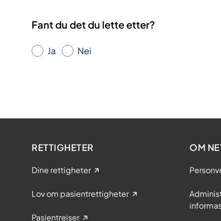
Fant du det du lette etter?
Ja
Nei
RETTIGHETER
OM NE
Dine rettigheter
Personv
Lov om pasientrettigheter
Adminis
informa
Pasientreiser