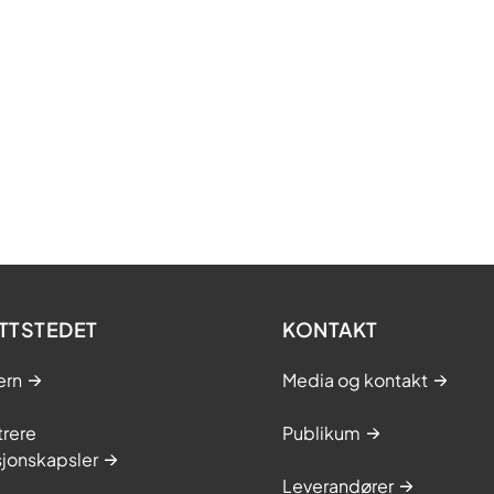
TTSTEDET
KONTAKT
ern
Media og kontakt
trere
Publikum
sjonskapsler
Leverandører