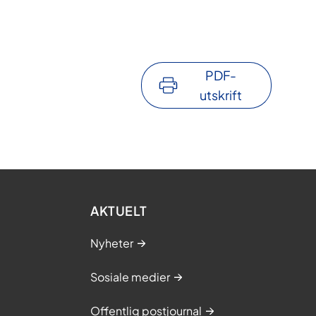
PDF-
utskrift
AKTUELT
Nyheter
Sosiale medier
Offentlig postjournal