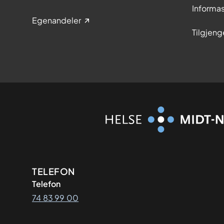
Informa
Egenandeler
Tilgjeng
Kontaktinformasjon
TELEFON
Telefon
74 83 99 00