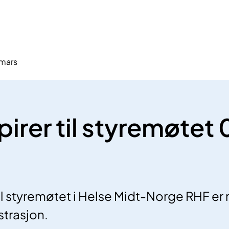
 mars
irer til styremøtet 
l styremøtet i Helse Midt-Norge RHF er nå
strasjon.