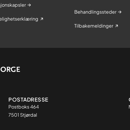
sjonskapsler
Behandlingssteder
elighetserklæring
Tilbakemeldinger
Adresse
POSTADRESSE
Postboks 464
7501 Stjørdal