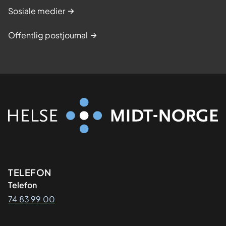
Sosiale medier
Offentlig postjournal
Kontaktinformasjon
TELEFON
Telefon
74 83 99 00