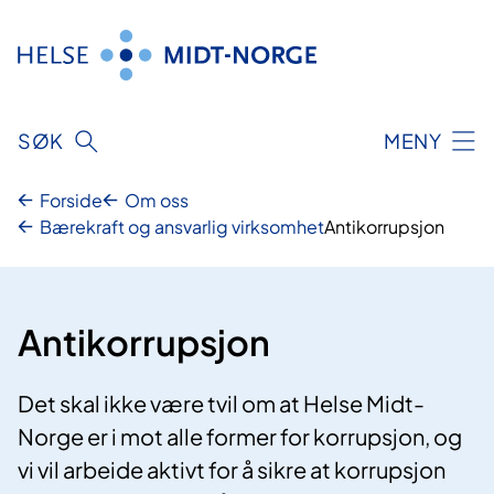
Hopp
til
innhold
SØK
MENY
Forside
Om oss
Bærekraft og ansvarlig virksomhet
Antikorrupsjon
Antikorrupsjon
Det skal ikke være tvil om at Helse Midt-
Norge er i mot alle former for korrupsjon, og
vi vil arbeide aktivt for å sikre at korrupsjon