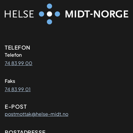
Kontaktinformasjon
TELEFON
Telefon
74 83 99 00
Faks
74 83 99 01
E-POST
postmottak@helse-midt.no
POSTADRESSE