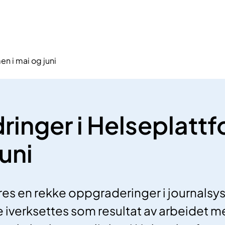
n i mai og juni
ringer i Helseplattf
uni
s en rekke oppgraderinger i journalsys
e iverksettes som resultat av arbeidet 