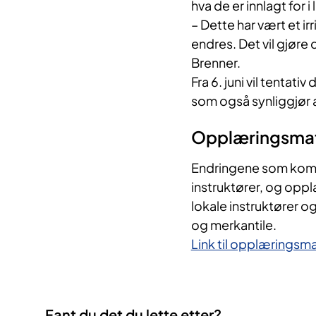
hva de er innlagt for i 
– Dette har vært et i
endres. Det vil gjøre 
Brenner.
Fra 6. juni vil tentat
som også synliggjør at
Opplæringsmate
Endringene som komme
instruktører, og opplæ
lokale instruktører 
og merkantile.
Link til opplæringsmat
Fant du det du lette etter?