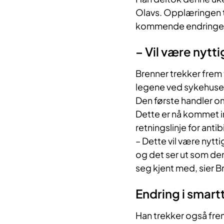
Olavs. Opplæringen to
kommende endringer s
– Vil være nytt
Brenner trekker frem 
legene ved sykehuse
Den første handler om
Dette er nå kommet in
retningslinje for antib
– Dette vil være nytt
og det ser ut som den
seg kjent med, sier B
Endring i smart
Han trekker også fr