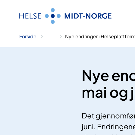
Hopp
til
innhold
Forside
..
.
Nye endringer i Helseplattforme
Nye end
mai og j
Det gjennomføre
juni. Endringen