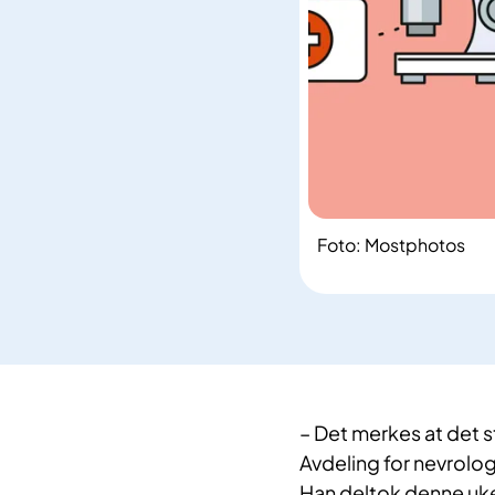
Foto: Mostphotos
– Det merkes at det s
Avdeling for nevrologi
Han deltok denne uke