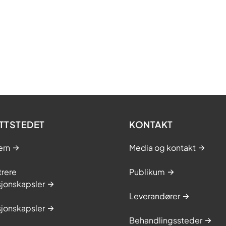
TTSTEDET
KONTAKT
ern
Media og kontakt
trere
Publikum
sjonskapsler
Leverandører
sjonskapsler
Behandlingssteder