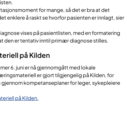
listen.
rritasjonsmoment for mange, så det er bra at det
det enklere å raskt se hvorfor pasienten er innlagt, sier
iv diagnose vises på pasientlisten, med en formatering
 den er tentativ inntil primær diagnose stilles.
riell på Kilden
r 6. juni er nå gjennomgått med lokale
ringsmateriell er gjort tilgjengelig på Kilden, for
og gjennom kompetanseplaner for leger, sykepleiere
eriell på Kilden.