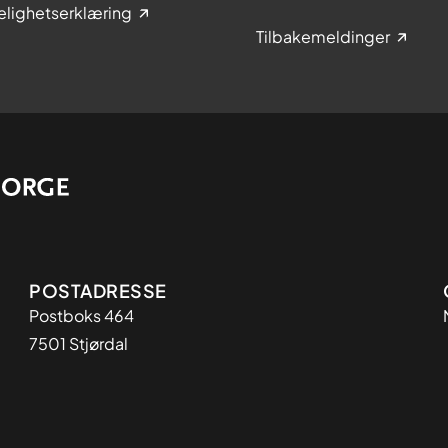
elighetserklæring
Tilbakemeldinger
Adresse
POSTADRESSE
Postboks 464
7501 Stjørdal