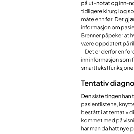
på ut-notat og inn-not
tidligere kirurgi og 
måte enn før. Det gjør
informasjon om pasien
Brenner påpeker at h
være oppdatert på rik
– Det er derfor en for
inn informasjon som fr
smarttekstfunksjonen f
Tentativ diagn
Den siste tingen han
pasientlistene, knytte
bestått i at tentativ 
kommet med på visnin
har man da hatt nye