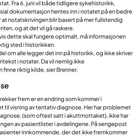
at. Fra 6. juni vil både tidligere sykehistorikk,
sosial dokumentasjon hentes inn i notatet på en bedre
 at notatskrivingen blir basert på mer fullstendig
ten, og at det vil gå raskere.
vis dette skal fungere optimalt, må informasjonen
tig sted i historikken.
del om alle legger det inn på historikk, og ikke skriver
itekst i notater. Da vil nemlig ikke
inne riktig kilde, sier Brenner.
ose
 trekker frem er en endring som kommer i
t til visning av tentativ diagnose. Her har problemet
diagnose, (som oftest satt i akuttmottaket), ikke har
gen av pasientlister i avdelingene. På sengepost
 pasienter innkommende, der det ikke fremkommer