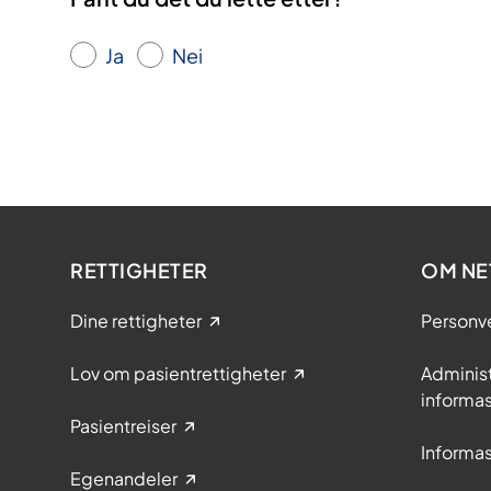
Ja
Nei
RETTIGHETER
OM NE
Dine rettigheter
Personv
Lov om pasientrettigheter
Adminis
informa
Pasientreiser
Informa
Egenandeler