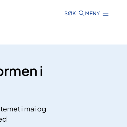
SØK
MENY
ormen i
temet i mai og
med