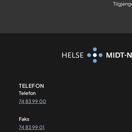
Tilgjeng
Kontaktinformasjon
TELEFON
Telefon
74 83 99 00
Faks
74 83 99 01