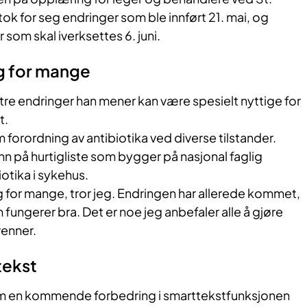
k for seg endringer som ble innført 21. mai, og
om skal iverksettes 6. juni.
ig for mange
tre endringer han mener kan være spesielt nyttige for
t.
 forordning av antibiotika ved diverse tilstander.
n på hurtigliste som bygger på nasjonal faglig
iotika i sykehus.
ig for mange, tror jeg. Endringen har allerede kommet,
 fungerer bra. Det er noe jeg anbefaler alle å gjøre
renner.
tekst
em en kommende forbedring i smarttekstfunksjonen