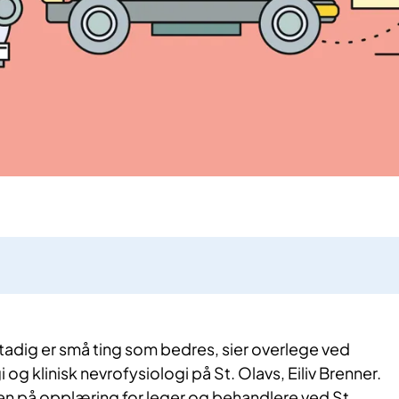
tadig er små ting som bedres, sier overlege ved
 og klinisk nevrofysiologi på St. Olavs, Eiliv Brenner.
n på opplæring for leger og behandlere ved St.