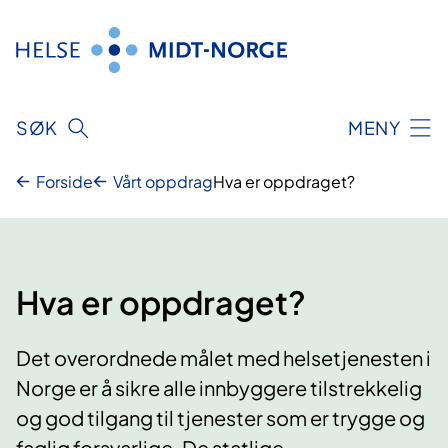
Hopp
til
innhold
SØK
MENY
Forside
Vårt oppdrag
Hva er oppdraget?
Hva er oppdraget?
Det overordnede målet med helsetjenesten i
Norge er å sikre alle innbyggere tilstrekkelig
og god tilgang til tjenester som er trygge og
faglig forsvarlige. De statlige