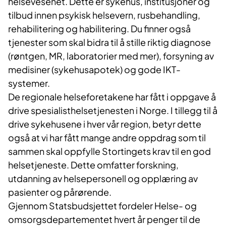
helsevesenet. Dette er sykehus, institusjoner og
tilbud innen psykisk helsevern, rusbehandling,
rehabilitering og habilitering. Du finner også
tjenester som skal bidra til å stille riktig diagnose
(røntgen, MR, laboratorier med mer), forsyning av
medisiner (sykehusapotek) og gode IKT-
systemer.
De regionale helseforetakene har fått i oppgave å
drive spesialisthelsetjenesten i Norge. I tillegg til å
drive sykehusene i hver vår region, betyr dette
også at vi har fått mange andre oppdrag som til
sammen skal oppfylle Stortingets krav til en god
helsetjeneste. Dette omfatter forskning,
utdanning av helsepersonell og opplæring av
pasienter og pårørende.
Gjennom Statsbudsjettet fordeler Helse- og
omsorgsdepartementet hvert år penger til de