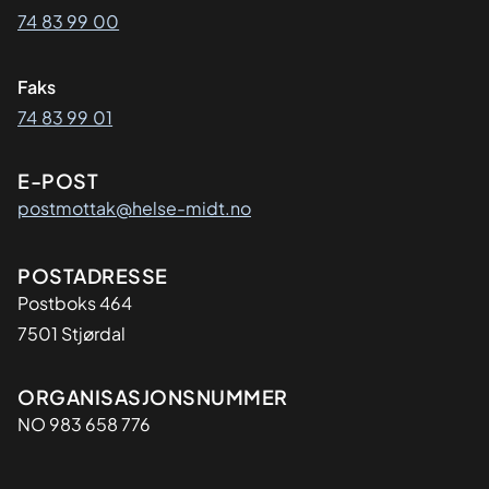
74 83 99 00
Faks
74 83 99 01
E-POST
postmottak@helse-midt.no
Adresse
POSTADRESSE
Postboks 464
7501 Stjørdal
Organisasjon
ORGANISASJONSNUMMER
NO 983 658 776