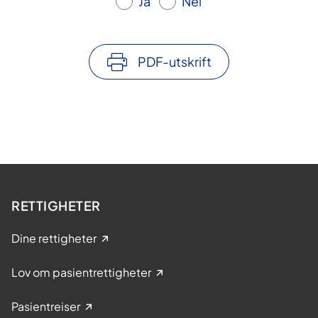
Ja
Nei
PDF-utskrift
RETTIGHETER
Dine rettigheter
Lov om pasientrettigheter
Pasientreiser