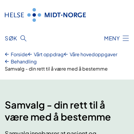
Hopp
til
innhold
SØK
MENY
Forside
Vårt oppdrag
Våre hovedoppgaver
Behandling
Samvalg - din rett til å være med å bestemme
Samvalg - din rett til å
være med å bestemme
Samvalg innebærer at pasient og