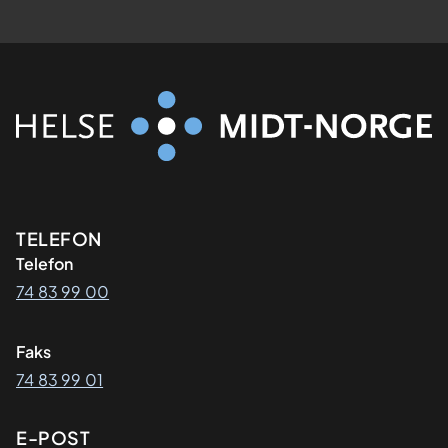
Kontaktinformasjon
TELEFON
Telefon
74 83 99 00
Faks
74 83 99 01
E-POST