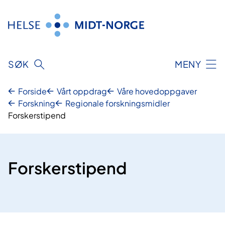
Hopp
til
innhold
SØK
MENY
Forside
Vårt oppdrag
Våre hovedoppgaver
Forskning
Regionale forskningsmidler
Forskerstipend
Forskerstipend