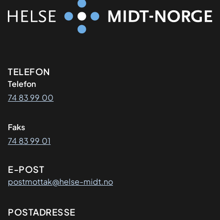
Kontaktinformasjon
TELEFON
Telefon
74 83 99 00
Faks
74 83 99 01
E-POST
postmottak@helse-midt.no
Adresse
POSTADRESSE