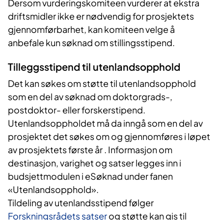
Dersom vurderingskomiteen vurderer at ekstra
driftsmidler ikke er nødvendig for prosjektets
gjennomførbarhet, kan komiteen velge å
anbefale kun søknad om stillingsstipend.
Tilleggsstipend til utenlandsopphold
Det kan søkes om støtte til utenlandsopphold
som en del av søknad om doktorgrads-,
postdoktor- eller forskerstipend.
Utenlandsoppholdet må da inngå som en del av
prosjektet det søkes om og gjennomføres i løpet
av prosjektets første år . Informasjon om
destinasjon, varighet og satser legges inn i
budsjettmodulen i eSøknad under fanen
«Utenlandsopphold».
Tildeling av utenlandsstipend følger
Forskningsrådets satser
og støtte kan gis til