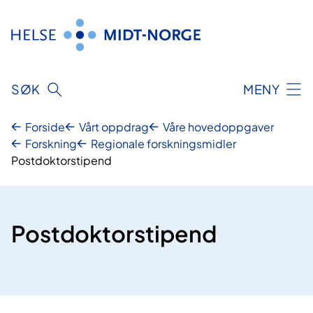
Hopp
til
innhold
SØK
MENY
Forside
Vårt oppdrag
Våre hovedoppgaver
Forskning
Regionale forskningsmidler
Postdoktorstipend
Postdoktorstipend