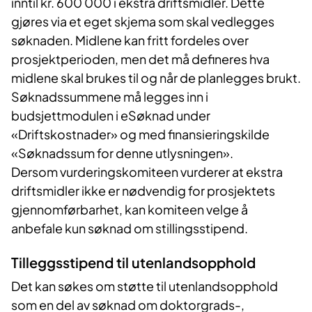
inntil kr. 600 000 i ekstra driftsmidler. Dette
gjøres via et eget skjema som skal vedlegges
søknaden. Midlene kan fritt fordeles over
prosjektperioden, men det må defineres hva
midlene skal brukes til og når de planlegges brukt.
Søknadssummene må legges inn i
budsjettmodulen i eSøknad under
«Driftskostnader» og med finansieringskilde
«Søknadssum for denne utlysningen».
Dersom vurderingskomiteen vurderer at ekstra
driftsmidler ikke er nødvendig for prosjektets
gjennomførbarhet, kan komiteen velge å
anbefale kun søknad om stillingsstipend.
Tilleggsstipend til utenlandsopphold
Det kan søkes om støtte til utenlandsopphold
som en del av søknad om doktorgrads-,