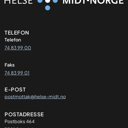
Kontaktinformasjon
TELEFON
Telefon
74 83 99 00
Faks
74 83 99 01
E-POST
postmottak@helse-midt.no
Adresse
POSTADRESSE
Postboks 464