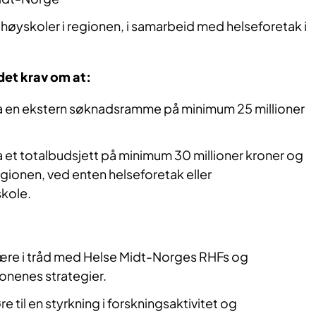
 høyskoler i regionen, i samarbeid med helseforetak i
det krav om at:
a en ekstern søknadsramme på minimum 25 millioner
 et totalbudsjett på minimum 30 millioner kroner og
regionen, ved enten helseforetak eller
skole.
ære i tråd med Helse Midt-Norges RHFs og
jonenes strategier.
e til en styrkning i forskningsaktivitet og