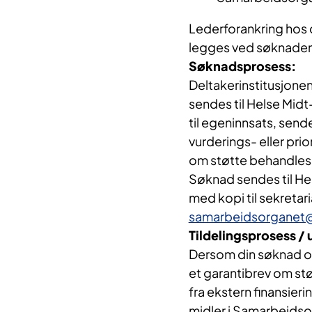
Lederforankring hos 
legges ved søknaden
Søknadsprosess:
Deltakerinstitusjonen
sendes til Helse Mid
til egeninnsats, send
vurderings- eller pri
om støtte behandles
Søknad sendes til H
med kopi til sekreta
samarbeidsorganet@
Tildelingsprosess /
Dersom din søknad om
et garantibrev om stø
fra ekstern finansier
midler i Samarbeidso