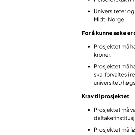
Universiteter og
Midt-Norge
For å kunne søke er 
Prosjektet må h
kroner.
Prosjektet må ha
skal forvaltes i 
universitet/høg
Krav til prosjektet
Prosjektet må v
deltakerinstitus
Prosjektet må før