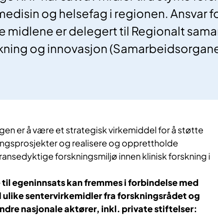
medisin og helsefag i regionen. Ansvar f
sse midlene er delegert til Regionalt sam
skning og innovasjon (Samarbeidsorgane
n er å være et strategisk virkemiddel for å støtte
ningsprosjekter og realisere og opprettholde
ransedyktige forskningsmiljø innen klinisk forskning i
til egeninnsats kan fremmes i forbindelse med
 ulike sentervirkemidler fra forskningsrådet og
ndre nasjonale aktører, inkl. private stiftelser: