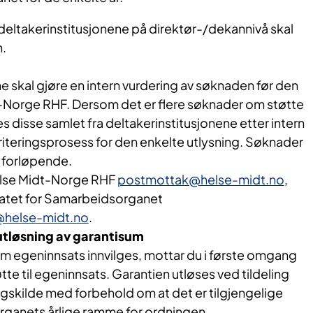
deltakerinstitusjonene på direktør-/dekannivå skal
.
e skal gjøre en intern vurdering av søknaden før den
t-Norge RHF. Dersom det er flere søknader om støtte
es disse samlet fra deltakerinstitusjonene etter intern
oriteringsprosess for den enkelte utlysning. Søknader
 forløpende.
else Midt-Norge RHF
postmottak@helse-midt.no
,
riatet for Samarbeidsorganet
helse-midt.no
.
 utløsning av garantisum
 egeninnsats innvilges, mottar du i første omgang
tte til egeninnsats. Garantien utløses ved tildeling
ingskilde med forbehold om at det er tilgjengelige
rganets årlige ramme for ordningen.