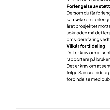
Forlengelse av støt
Dersom du får forleng
kan søke om forlengel
året prosjektet mot
søknaden må det legg
om videreføring ved
Vilkår for tildeling
Det er krav om at se
rapportere på bruken 
Det er krav om at se
følge Samarbeidsorgan
forbindelse med publ