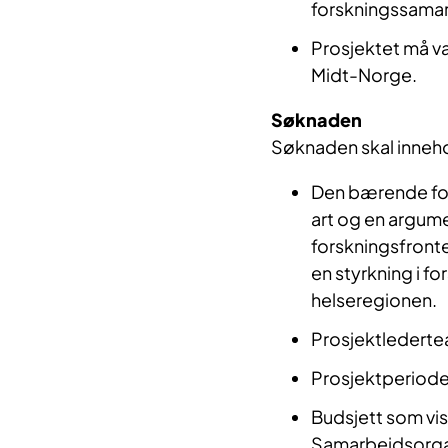
forskningssamar
Prosjektet må væ
Midt-Norge.
Søknaden
Søknaden skal inneho
Den bærende for
art og en argume
forskningsfronten
en styrkning i f
helseregionen.
Prosjektledert
Prosjektperiod
Budsjett som vis
Samarbeidsorgan