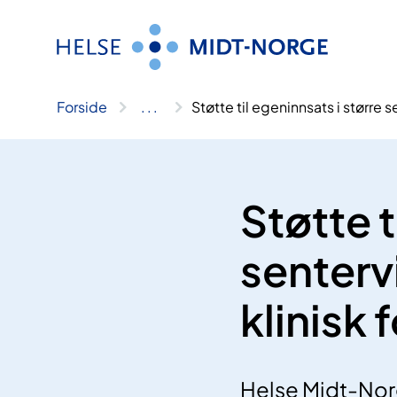
Hopp
til
innhold
Forside
..
.
Støtte til egeninnsats i større
Støtte t
senterv
klinisk 
Helse Midt-Norge