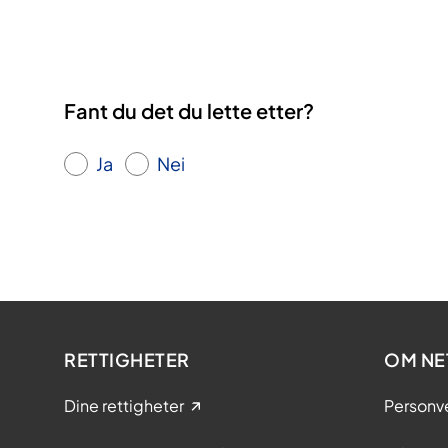
Fant du det du lette etter?
Ja
Nei
RETTIGHETER
OM NE
Dine rettigheter
Personv