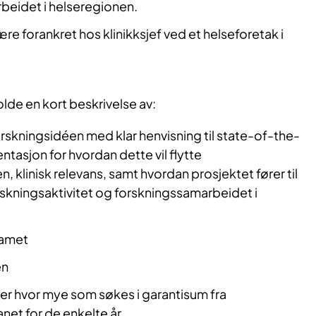
beidet i helseregionen.
re forankret hos klinikksjef ved et helseforetak i
lde en kort beskrivelse av:
skningsidéen med klar henvisning til state-of-the-
ntasjon for hvordan dette vil flytte
, klinisk relevans, samt hvordan prosjektet fører til
orskningsaktivitet og forskningssamarbeidet i
eamet
en
er hvor mye som søkes i garantisum fra
et for de enkelte år.