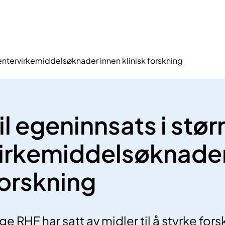
 sentervirkemiddelsøknader innen klinisk forskning
il egeninnsats i stør
irkemiddelsøknader
forskning
 RHF har satt av midler til å styrke fors