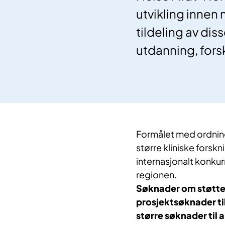
utvikling innen 
tildeling av di
utdanning, for
Formålet med ordninge
større kliniske forsk
internasjonalt konkur
regionen.
Søknader om støtte 
prosjektsøknader til
større søknader til a