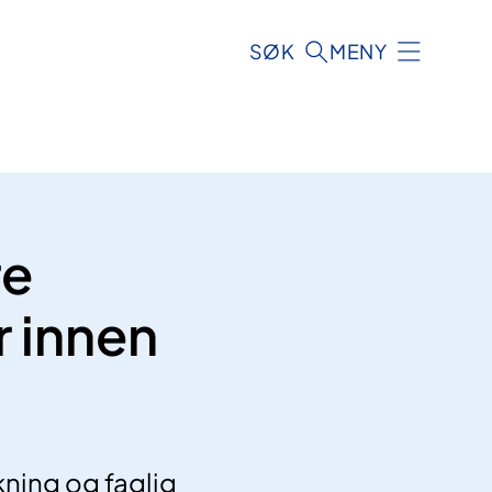
SØK
MENY
re
 innen
kning og faglig