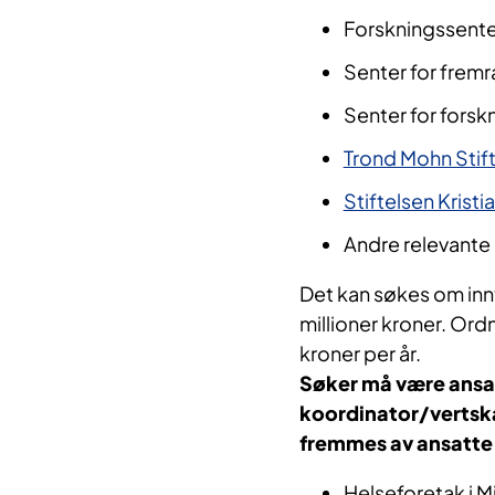
Forskningssenter
Senter for fremr
Senter for forsk
Trond Mohn Stif
Stiftelsen Krist
Andre relevante 
Det kan søkes om inntil
millioner kroner. Ord
kroner per år.
Søker må være ansat
koordinator/vertsk
fremmes av ansatte 
Helseforetak i 