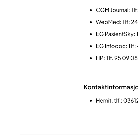
CGM Journal: Tlf
WebMed: Tlf: 24
EG PasientSky: T
EG Infodoc: Tlf:
HP: Tlf. 95 09 0
Kontaktinformasjo
Hemit, tlf.: 0361