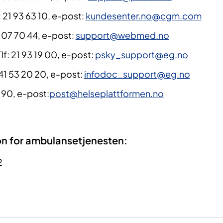
: 21 93 63 10, e-post:
kundesenter.no@cgm.com
 07 70 44, e-post:
support@webmed.no
lf: 21 93 19 00, e-post:
psky_support@eg.no
 41 53 20 20, e-post:
infodoc_support@eg.no
8 90, e-post:
post@helseplattformen.no
n for ambulansetjenesten:
2