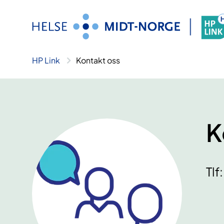
Hopp
til
innhold
HP Link
Kontakt oss
K
Tlf