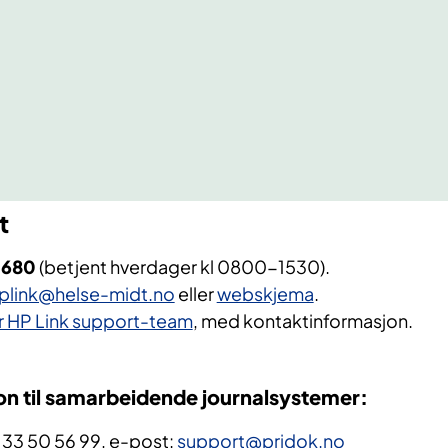
t
 680
(betjent hverdager kl 0800-1530).
plink@helse-midt.no
eller
webskjema
.
r HP Link support-team
, med kontaktinformasjon.
n til samarbeidende journalsystemer
:
 33 50 56 99, e-post:
support@pridok.no