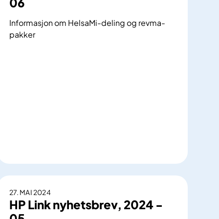
06
Informasjon om HelsaMi-deling og revma-
pakker
H
P
L
i
27. MAI 2024
n
HP Link nyhetsbrev, 2024 -
k
05