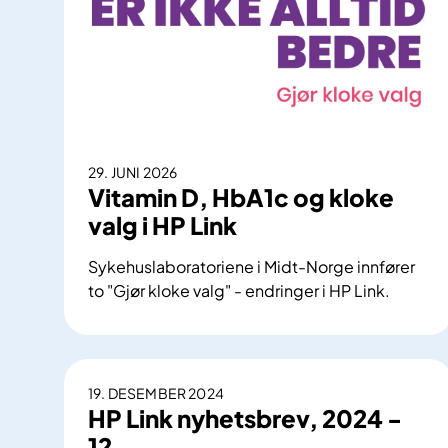
29. JUNI 2026
Vitamin D, HbA1c og kloke
valg i HP Link
Sykehuslaboratoriene i Midt-Norge innfører
to "Gjør kloke valg" - endringer i HP Link.
V
i
t
a
19. DESEMBER 2024
m
HP Link nyhetsbrev, 2024 -
i
12