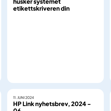
husker systemet
etikettskriveren din
F
æ
r
r
11. JUNI 2024
e
HP Link nyhetsbrev, 2024 -
k
06