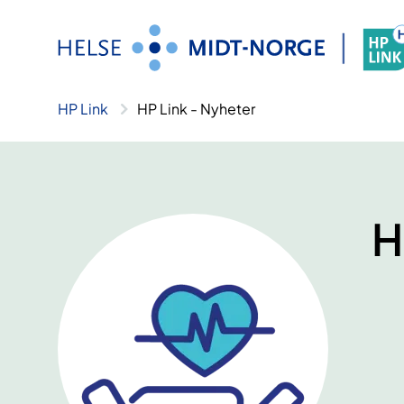
Hopp
til
innhold
HP Link
HP Link - Nyheter
H