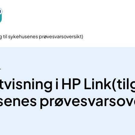
ng til sykehusenes prøvesvarsoversikt)
T
visning i HP Link(til
enes prøvesvarsove