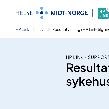
Hopp
til
innhold
HP Link
..
.
Resultatvisning i HP Link(tilga
HP LINK - SUPPOR
Resultat
sykehus