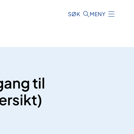
SØK
MENY
gang til
rsikt)