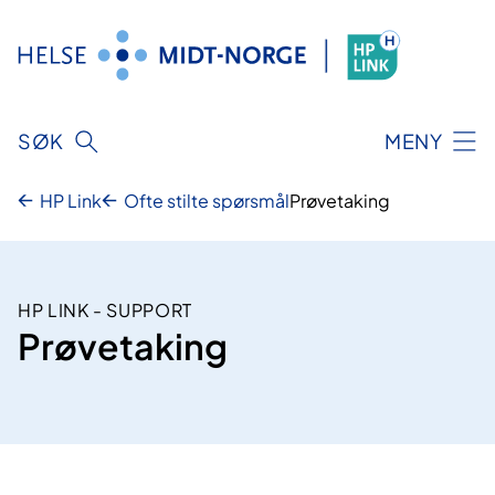
Hopp
til
innhold
SØK
MENY
HP Link
Ofte stilte spørsmål
Prøvetaking
HP LINK - SUPPORT
Prøvetaking