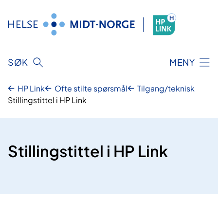
Hopp
til
innhold
SØK
MENY
HP Link
Ofte stilte spørsmål
Tilgang/teknisk
Stillingstittel i HP Link
Stillingstittel i HP Link