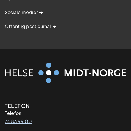
Sosiale medier
Offentlig postjournal
Kontaktinformasjon
TELEFON
Telefon
74 83 99 00