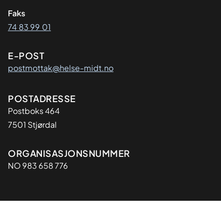
Faks
74 83 99 01
E-POST
postmottak@helse-midt.no
Adresse
POSTADRESSE
Postboks 464
7501 Stjørdal
Organisasjon
ORGANISASJONSNUMMER
NO 983 658 776