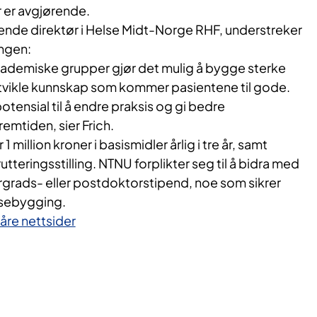
er avgjørende.
rende direktør i Helse Midt-Norge RHF, understreker
ngen:
 akademiske grupper gjør det mulig å bygge sterke
utvikle kunnskap som kommer pasientene til gode.
otensial til å endre praksis og gi bedre
emtiden, sier Frich.
 million kroner i basismidler årlig i tre år, samt
rutteringsstilling. NTNU forplikter seg til å bidra med
rgrads- eller postdoktorstipend, noe som sikrer
sebygging.
åre nettsider