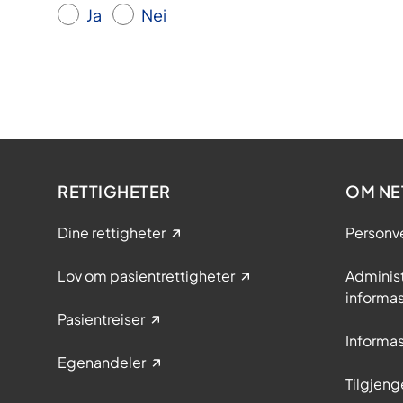
Ja
Nei
RETTIGHETER
OM NE
Dine rettigheter
Personv
Lov om pasientrettigheter
Adminis
informa
Pasientreiser
Informa
Egenandeler
Tilgjeng