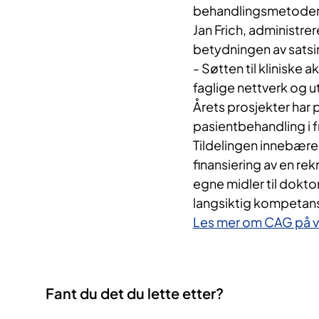
behandlingsmetoder 
Jan Frich, administre
betydningen av satsi
- Søtten til kliniske
faglige nettverk og 
Årets prosjekter har p
pasientbehandling i fr
Tildelingen innebærer 1
finansiering av en rek
egne midler til dokto
langsiktig kompetan
Les mer om CAG på v
Fant du det du lette etter?