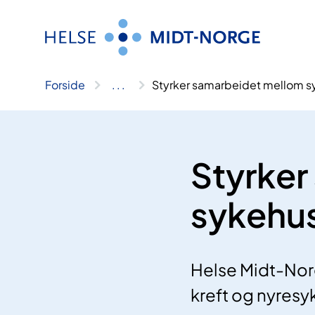
Hopp
til
innhold
Forside
..
.
Styrker samarbeidet mellom sy
Styrker
sykehus
Helse Midt-Norg
kreft og nyres