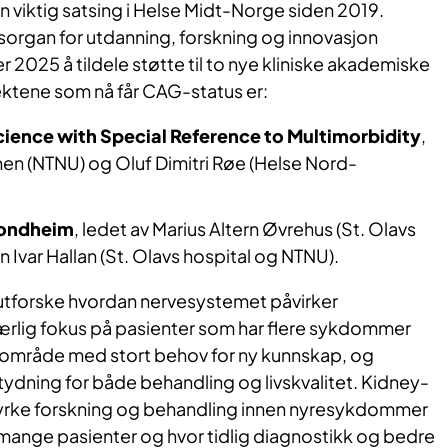
 viktig satsing i Helse Midt-Norge siden 2019.
organ for utdanning, forskning og innovasjon
 2025 å tildele støtte til to nye kliniske akademiske
ektene som nå får CAG-status er:
ience with Special Reference to Multimorbidity
,
en (NTNU) og Oluf Dimitri Røe (Helse Nord-
ondheim
, ledet av Marius Altern Øvrehus (St. Olavs
n Ivar Hallan (St. Olavs hospital og NTNU).
 utforske hvordan nervesystemet påvirker
særlig fokus på pasienter som har flere sykdommer
t område med stort behov for ny kunnskap, og
tydning for både behandling og livskvalitet. Kidney-
tyrke forskning og behandling innen nyresykdommer
 mange pasienter og hvor tidlig diagnostikk og bedre