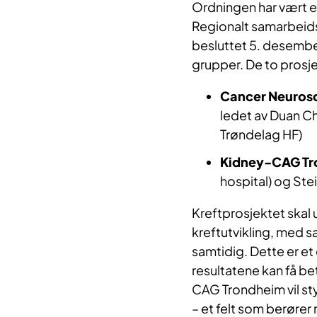
Ordningen har vært en
Regionalt samarbeids
besluttet 5. desember
grupper. De to prosj
Cancer Neurosc
ledet av Duan Ch
Trøndelag HF)
Kidney-CAG Tr
hospital) og Stei
Kreftprosjektet skal
kreftutvikling, med 
samtidig. Dette er e
resultatene kan få be
CAG Trondheim vil s
– et felt som berører