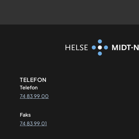
Kontaktinformasjon
TELEFON
Telefon
74 83 99 00
Faks
74 83 99 01