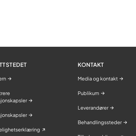
TTSTEDET
KONTAKT
ern
Media og kontakt
trere
Publikum
sjonskapsler
Leverandører
sjonskapsler
Behandlingssteder
elighetserklæring