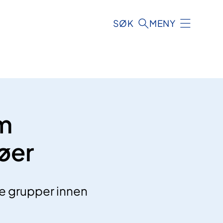
SØK
MENY
m
øer
ke grupper innen