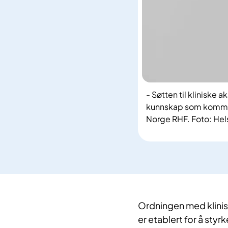
- Søtten til kliniske
kunnskap som kommer p
Norge RHF. Foto: He
Ordningen med klini
er etablert for å sty