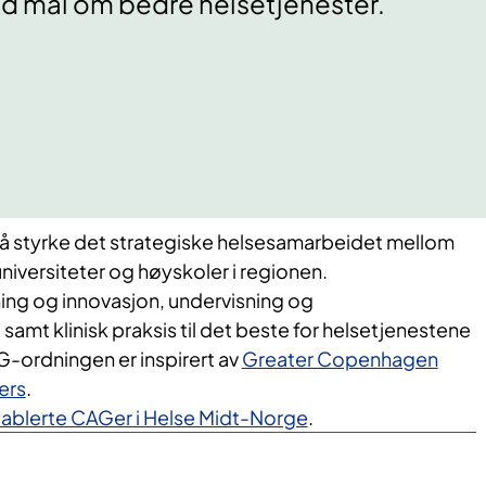
d mål om bedre helsetjenester.
l å styrke det strategiske helsesamarbeidet mellom
iversiteter og høyskoler i regionen.
ning og innovasjon, undervisning og
amt klinisk praksis til det beste for helsetjenestene
-ordningen er inspirert av
Greater Copenhagen
ers
.
tablerte CAGer i Helse Midt-Norge
.