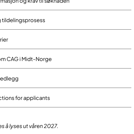
rmasjon og krav til søknaden
 tildelingsprosess
rier
om CAG i Midt-Norge
vedlegg
ctions for applicants
 å lyses ut våren 2027.