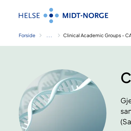
Hopp
til
innhold
Forside
..
.
Clinical Academic Groups - C
C
Gje
sam
(Sa