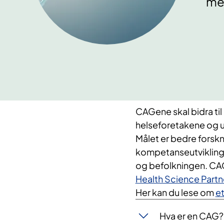
me
CAGene skal bidra ti
helseforetakene og un
Målet er bedre forsk
kompetanseutvikling s
og befolkningen. CAG
Health Science Partn
Her kan du lese om
e
Hva er en CAG?