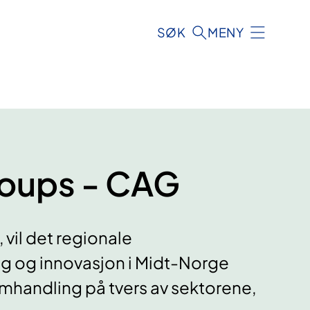
SØK
MENY
roups - CAG
vil det regionale
ng og innovasjon i Midt-Norge
amhandling på tvers av sektorene,