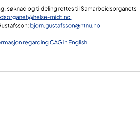
g, søknad og tildeling rettes til Samarbeidsorganets
idsorganet@helse-midt.no
Gustafsson:
bjorn.gustafsson@ntnu.no
ormasjon regarding CAG in English.