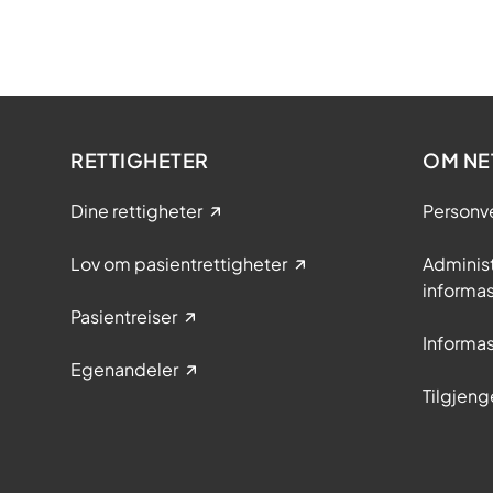
RETTIGHETER
OM NE
Dine rettigheter
Personv
Lov om pasientrettigheter
Adminis
informa
Pasientreiser
Informa
Egenandeler
Tilgjeng