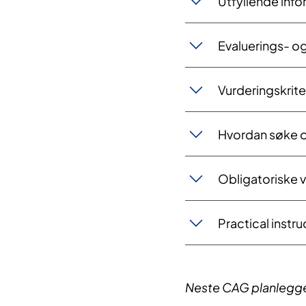
Utfyllende info
Evaluerings- og
Vurderingskrite
Hvordan søke 
Obligatoriske 
Practical instru
Neste CAG planlegges