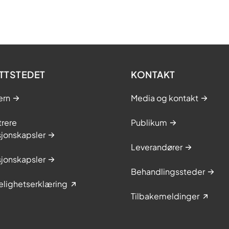
TTSTEDET
KONTAKT
ern
Media og kontakt
trere
Publikum
sjonskapsler
Leverandører
sjonskapsler
Behandlingssteder
elighetserklæring
Tilbakemeldinger