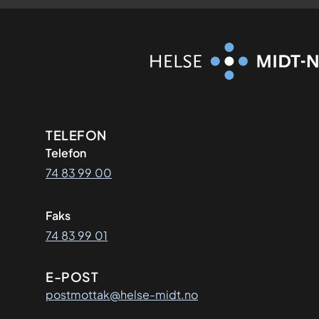
Kontaktinformasjon
TELEFON
Telefon
74 83 99 00
Faks
74 83 99 01
E-POST
postmottak@helse-midt.no