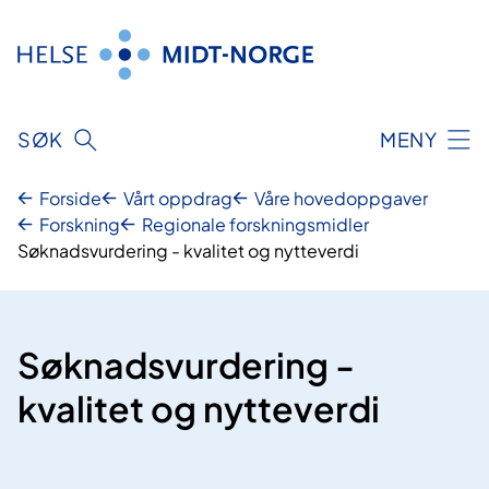
Hopp
til
innhold
SØK
MENY
Forside
Vårt oppdrag
Våre hovedoppgaver
Forskning
Regionale forskningsmidler
Søknadsvurdering - kvalitet og nytteverdi
Søknadsvurdering -
kvalitet og nytteverdi