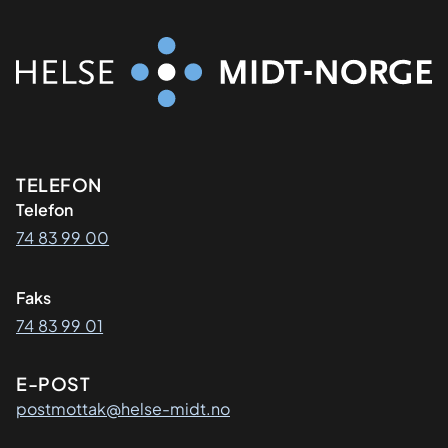
Kontaktinformasjon
TELEFON
Telefon
74 83 99 00
Faks
74 83 99 01
E-POST
postmottak@helse-midt.no