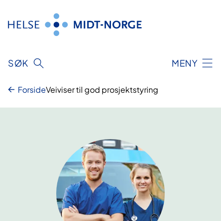
Hopp
til
innhold
SØK
MENY
Forside
Veiviser til god prosjektstyring