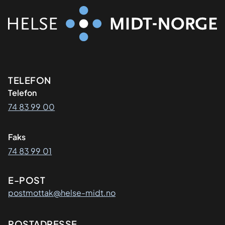
Kontaktinformasjon
TELEFON
Telefon
74 83 99 00
Faks
74 83 99 01
E-POST
postmottak@helse-midt.no
POSTADRESSE