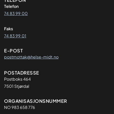
Kontaktinformasjon
Telefon
74 83 99 00
Faks
74 83 99 01
E-POST
postmottak@helse-midt.no
Adresse
POSTADRESSE
Postboks 464
7501 Stjørdal
Organisasjon
ORGANISASJONSNUMMER
NO 983 658 776