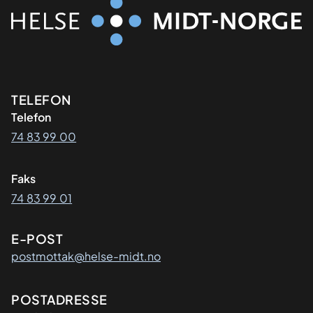
Kontaktinformasjon
TELEFON
Telefon
74 83 99 00
Faks
74 83 99 01
E-POST
postmottak@helse-midt.no
Adresse
POSTADRESSE