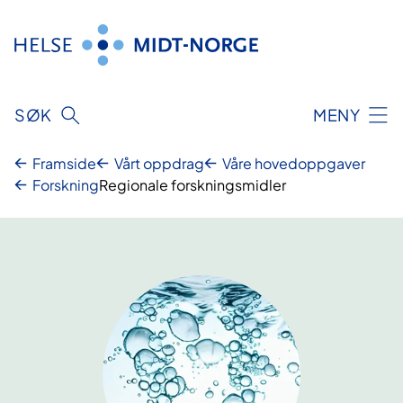
Hopp
til
innhold
SØK
MENY
Framside
Vårt oppdrag
Våre hovedoppgaver
Forskning
Regionale forskningsmidler