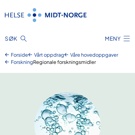
Hopp
til
innhold
SØK
MENY
Forside
Vårt oppdrag
Våre hovedoppgaver
Forskning
Regionale forskningsmidler