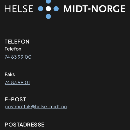
Kontaktinformasjon
TELEFON
Telefon
74 83 99 00
Faks
74 83 99 01
E-POST
postmottak@helse-midt.no
Adresse
POSTADRESSE